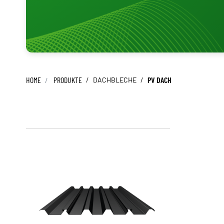
FLACHBLECHE
LACKE
KALOTTEN
LÜFTUNGSPROFILE
PROFILFÜLLER
SCHRAUBEN
LICHTPLATTEN
ZAHNBLECHE
HOME
PRODUKTE
/
DACHBLECHE
/
PV DACH
DICHTBÄNDER
PV KLEMMEN