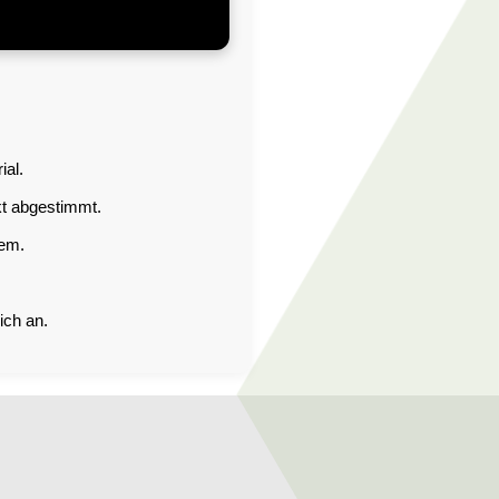
al.
kt abgestimmt.
em.
ich an.