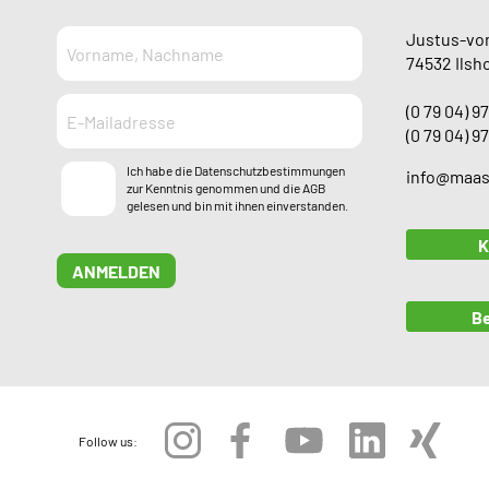
Justus-von
74532 Ilsh
(0 79 04) 97
(0 79 04) 97
Ich habe die
Datenschutzbestimmungen
info@maas
zur Kenntnis genommen und die
AGB
gelesen und bin mit ihnen einverstanden.
K
ANMELDEN
Be
Follow us: