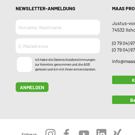
NEWSLETTER-ANMELDUNG
MAAS PRO
Justus-von
74532 Ilsh
(0 79 04) 97
(0 79 04) 97
Ich habe die
Datenschutzbestimmungen
info@maas
zur Kenntnis genommen und die
AGB
gelesen und bin mit ihnen einverstanden.
K
ANMELDEN
Be
Follow us: