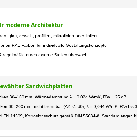
ür moderne Architektur
glatt, gewellt, profiliert, mikroliniert oder liniiert
denen RAL-Farben für individuelle Gestaltungskonzepte
& regelmäßig durch externe Stellen überwacht
gewählter Sandwichplatten
cken 30–160 mm, Wärmedämmung λ = 0,024 W/mK, R'w = 25 dB
ken 60–200 mm, nicht brennbar (A2-s1-d0), λ = 0,044 W/mK, R’w bis 
N EN 14509, Korrosionsschutz gemäß DIN 55634-8, Standardlängen bi