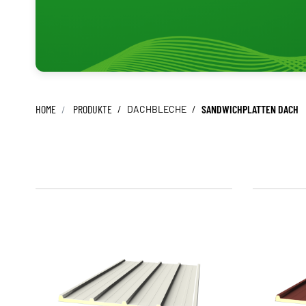
FLACHBLECHE
LACKE
KALOTTEN
LÜFTUNGSPROFILE
PROFILFÜLLER
SCHRAUBEN
LICHTPLATTEN
ZAHNBLECHE
HOME
PRODUKTE
/
DACHBLECHE
/
SANDWICHPLATTEN DACH
DICHTBÄNDER
PV KLEMMEN