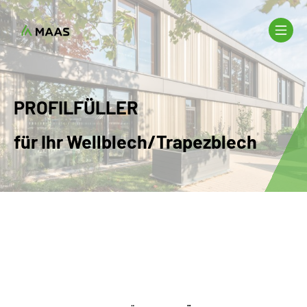
PROFILFÜLLER
für Ihr Wellblech/Trapezblech